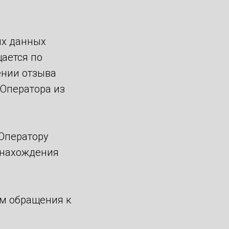
ых данных
ается по
ении отзыва
Оператора из
Оператору
 нахождения
ем обращения к