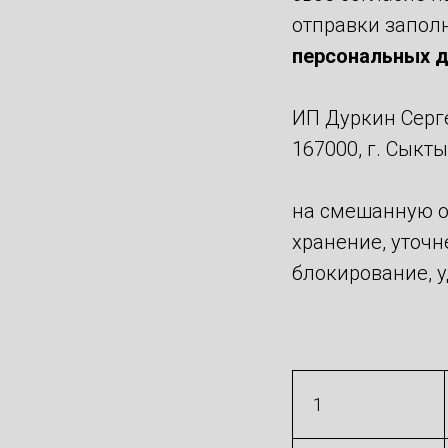
отправки запол
персональных д
ИП Дуркин Серг
167000, г. Сыкт
на смешанную об
хранение, уточн
блокирование, 
1