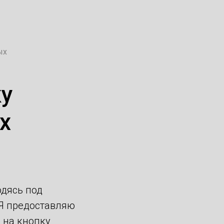
ых
ку
х
одясь под
«Я предоставляю
 на кнопку