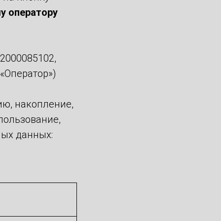
у оператору
2000085102,
 «Оператор»)
ию, накопление,
спользование,
ных данных: